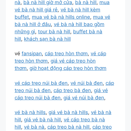
nà
,
bà nà hill giờ mở cửa
,
bà nà hill
,
mua
vé bà nà hill giá rẻ
,
vé bà nà hill kèm
buffet
,
mua vé bà nà hills online
,
mua vé
bà nà hill ở đâu
,
vé bà nà hill bao gồm
những gì
,
tour bà nà hill
,
buffet bà nà
hill
,
khách sạn bà nà hill
vé
fansipan
,
cáp treo hòn thơm
,
vé cáp
treo hòn thơm
,
giá vé cáp treo hòn
thơm
,
giờ hoạt động cáp treo hòn thơm
vé cáp treo núi bà đen
,
vé núi bà đen
,
cáp
treo núi bà đen
,
cáp treo bà đen
,
giá vé
cáp treo núi bà đen
,
giá vé núi bà đen
,
vé bà nà hills
,
giá vé bà nà hills
,
vé bà nà
hill
,
giá vé bà nà hill
,
vé cáp treo bà nà
hill
,
vé bà nà
,
cáp treo bà nà hill
,
cáp treo