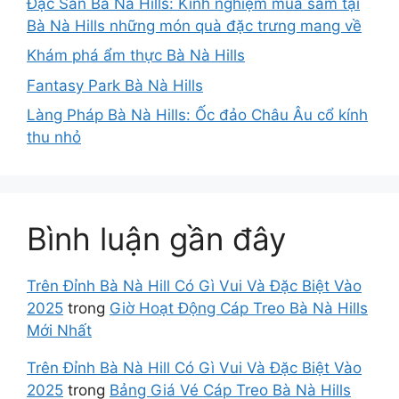
Đặc Sản Bà Nà Hills: Kinh nghiệm mua sắm tại
Bà Nà Hills những món quà đặc trưng mang về
Khám phá ẩm thực Bà Nà Hills
Fantasy Park Bà Nà Hills
Làng Pháp Bà Nà Hills: Ốc đảo Châu Âu cổ kính
thu nhỏ
Bình luận gần đây
Trên Đỉnh Bà Nà Hill Có Gì Vui Và Đặc Biệt Vào
2025
trong
Giờ Hoạt Động Cáp Treo Bà Nà Hills
Mới Nhất
Trên Đỉnh Bà Nà Hill Có Gì Vui Và Đặc Biệt Vào
2025
trong
Bảng Giá Vé Cáp Treo Bà Nà Hills