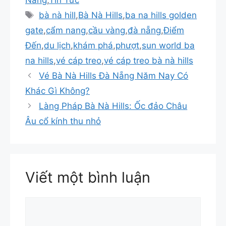
Thẻ
bà nà hill
,
Bà Nà Hills
,
ba na hills golden
gate
,
cẩm nang
,
cầu vàng
,
đà nẵng
,
Điểm
Đến
,
du lịch
,
khám phá
,
phượt
,
sun world ba
na hills
,
vé cáp treo
,
vé cáp treo bà nà hills
Vé Bà Nà Hills Đà Nẵng Năm Nay Có
Khác Gì Không?
Làng Pháp Bà Nà Hills: Ốc đảo Châu
Âu cổ kính thu nhỏ
Viết một bình luận
Bình
luận