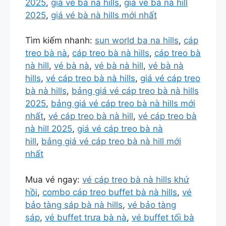
2025
,
giá vé bà nà hills
,
giá vé bà nà hill
2025
,
giá vé bà nà hills mới nhất
Tìm kiếm nhanh:
sun world ba na hills
,
cáp
treo bà nà
,
cáp treo bà nà hills
,
cáp treo bà
nà hill
,
vé bà nà
,
vé bà nà hill
,
vé bà nà
hills
,
vé cáp treo bà nà hills
,
giá vé cáp treo
bà nà hills
,
bảng giá vé cáp treo bà nà hills
2025
,
bảng giá vé cáp treo bà nà hills mới
nhất
,
vé cáp treo bà nà hill
,
vé cáp treo bà
nà hill 2025
,
giá vé cáp treo bà nà
hill
,
bảng giá vé cáp treo bà nà hill mới
nhất
Mua vé ngay:
vé cáp treo bà nà hills khứ
hồi
,
combo cáp treo buffet bà nà hills
,
vé
bảo tàng sáp bà nà hills
,
vé bảo tàng
sáp
,
vé buffet trưa bà nà
,
vé buffet tối bà