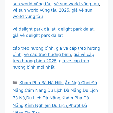
sun world vũng tàu
,
vé sun world vũng tàu
,
vé sun world vũng tàu 2025
,
giá vé sun
world vũng tàu
vé delight park đà lạt
,
delight park dalat
,
giá vé delight park đà lạt
cáp treo hương bình
,
giá vé cáp treo hương
bình
,
vé cáp treo hương bình
,
giá vé cáp
treo hương bình 2025
,
giá vé cáp treo
hương bình mới nhất
Danh
Khám Phá Bà Nà Hills
,
Ăn Ngủ Chơi Đà
mục
Nẵng
,
Cẩm Nang Du Lịch Đà Nẵng
,
Du Lịch
Bà Nà
,
Du Lịch Đà Nẵng
,
Khám Phá Đà
Nẵng
,
Kính Nghiệm Du Lịch
,
Phượt Đà
Nẵng
,
Tin Tức