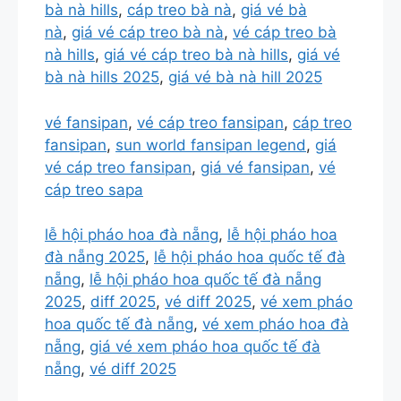
bà nà hills
,
cáp treo bà nà
,
giá vé bà
nà
,
giá vé cáp treo bà nà
,
vé cáp treo bà
nà hills
,
giá vé cáp treo bà nà hills
,
giá vé
bà nà hills 2025
,
giá vé bà nà hill 2025
vé fansipan
,
vé cáp treo fansipan
,
cáp treo
fansipan
,
sun world fansipan legend
,
giá
vé cáp treo fansipan
,
giá vé fansipan
,
vé
cáp treo sapa
lễ hội pháo hoa đà nẵng
,
lễ hội pháo hoa
đà nẵng 2025
,
lễ hội pháo hoa quốc tế đà
nẵng
,
lễ hội pháo hoa quốc tế đà nẵng
2025
,
diff 2025
,
vé diff 2025
,
vé xem pháo
hoa quốc tế đà nẵng
,
vé xem pháo hoa đà
nẵng
,
giá vé xem pháo hoa quốc tế đà
nẵng
,
vé diff 2025