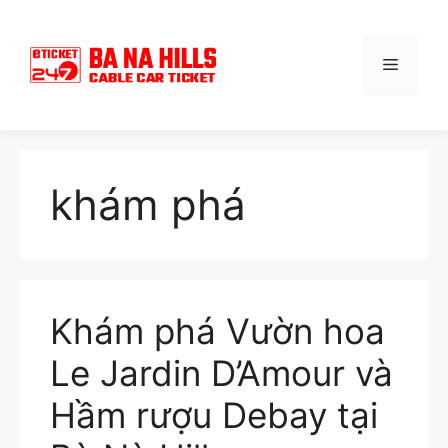
Chuyển
đến
nội
Menu
dung
khám phá
Khám phá Vườn hoa
Le Jardin D’Amour và
Hầm rượu Debay tại