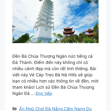
Đền Bà Chúa Thượng Ngàn nức tiếng cả
Đà Thành. Điểm đến này không chỉ có
nhiều cảnh đẹp mà còn rất linh thiêng. Bài
viết này Vé Cáp Treo Bà Nà Hills sẽ giúp
bạn có nhiều hơn các thông tin về đền, mời
tham khảo! Lịch sử Đền Bà Chúa Thượng
Ngàn Đà …
Đọc tiếp
Danh
Ăn Ngủ Chơi Đà Nẵng
,
Cẩm Nang Du