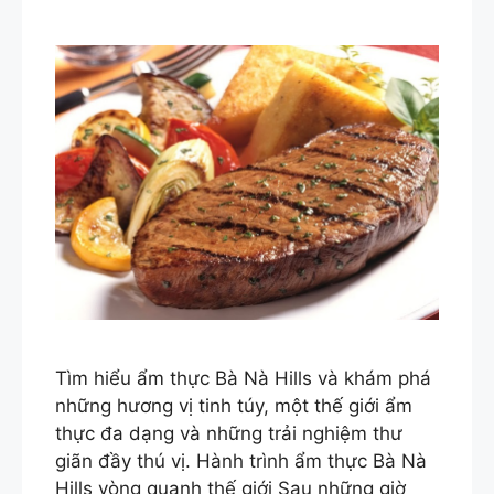
Tìm hiểu ẩm thực Bà Nà Hills và khám phá
những hương vị tinh túy, một thế giới ẩm
thực đa dạng và những trải nghiệm thư
giãn đầy thú vị. Hành trình ẩm thực Bà Nà
Hills vòng quanh thế giới Sau những giờ