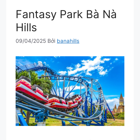
Fantasy Park Bà Nà
Hills
09/04/2025
Bởi
banahills