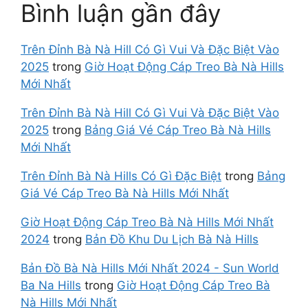
Bình luận gần đây
Trên Đỉnh Bà Nà Hill Có Gì Vui Và Đặc Biệt Vào
2025
trong
Giờ Hoạt Động Cáp Treo Bà Nà Hills
Mới Nhất
Trên Đỉnh Bà Nà Hill Có Gì Vui Và Đặc Biệt Vào
2025
trong
Bảng Giá Vé Cáp Treo Bà Nà Hills
Mới Nhất
Trên Đỉnh Bà Nà Hills Có Gì Đặc Biệt
trong
Bảng
Giá Vé Cáp Treo Bà Nà Hills Mới Nhất
Giờ Hoạt Động Cáp Treo Bà Nà Hills Mới Nhất
2024
trong
Bản Đồ Khu Du Lịch Bà Nà Hills
Bản Đồ Bà Nà Hills Mới Nhất 2024 - Sun World
Ba Na Hills
trong
Giờ Hoạt Động Cáp Treo Bà
Nà Hills Mới Nhất