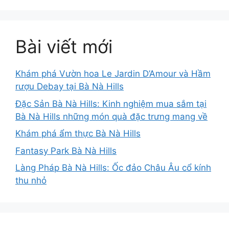
Bài viết mới
Khám phá Vườn hoa Le Jardin D’Amour và Hầm
rượu Debay tại Bà Nà Hills
Đặc Sản Bà Nà Hills: Kinh nghiệm mua sắm tại
Bà Nà Hills những món quà đặc trưng mang về
Khám phá ẩm thực Bà Nà Hills
Fantasy Park Bà Nà Hills
Làng Pháp Bà Nà Hills: Ốc đảo Châu Âu cổ kính
thu nhỏ