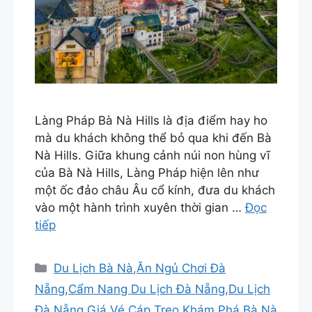
Làng Pháp Bà Nà Hills là địa điểm hay ho
mà du khách không thể bỏ qua khi đến Bà
Nà Hills. Giữa khung cảnh núi non hùng vĩ
của Bà Nà Hills, Làng Pháp hiện lên như
một ốc đảo châu Âu cổ kính, đưa du khách
vào một hành trình xuyên thời gian …
Đọc
tiếp
Danh
Du Lịch Bà Nà
,
Ăn Ngủ Chơi Đà
mục
Nẵng
,
Cẩm Nang Du Lịch Đà Nẵng
,
Du Lịch
Đà Nẵng
,
Giá Vé Cáp Treo
,
Khám Phá Bà Nà