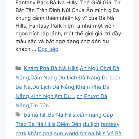
Fantasy Park Bà Nà Hills: Thế Giới Giải Trí
Bất Tận Trên Đỉnh Núi Chúa Ẩn mình giữa
khung cảnh thiên nhiên kỳ vĩ của Bà Nà
Hills, Fantasy Park hiện ra như một viên
ngọc bích lấp lánh, một thế giới giải trí đầy
màu sắc và bất ngờ đang chờ đón du
khách …
Đọc tiếp
Danh
Khám Phá Bà Nà Hills
,
Ăn Ngủ Chơi Đà
mục
Nẵng
,
Cẩm Nang Du Lịch Đà Nẵng
,
Du Lịch
Bà Nà
,
Du Lịch Đà Nẵng
,
Khám Phá Đà
Nẵng
,
Kính Nghiệm Du Lịch
,
Phượt Đà
Nẵng
,
Tin Tức
Thẻ
bà nà hill
,
Bà Nà Hills
,
cẩm nang
,
Cáp
Treo Bà Nà Hills
,
Điểm Đến
,
du lịch
,
fantasy
park
,
khám phá
,
sun world ba na hills
,
Vé Bà