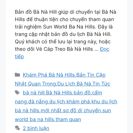
Bản đồ Bà Nà Hill giúp di chuyển tại Bà Nà
Hills để thuận tiện cho chuyến tham quan
trải nghiệm Sun World Ba Na Hills. Đây là
trang cập nhật bản đồ du lịch Bà Nà Hill.
Quý khách có thể lưu lại trang này, hoặc
theo dõi Vé Cáp Treo Bà Nà Hills …
Đọc
tiếp
Danh
Khám Phá Bà Nà Hills
,
Bản Tin Cập
mục
Nhật Quan Trọng
,
Du Lịch Bà Nà
,
Tin Tức
Thẻ
bà nà hill
,
Bà Nà Hills
,
bản đồ
,
cẩm
nang
,
đà nẵng
,
du lịch
,
khám phá
,
khu du lịch
bà nà hills
,
mới nhất
,
sơ đồ di chuyển
,
sun
world ba na hills
,
tham quan
2 bình luận