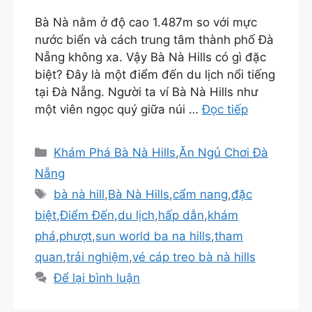
Bà Nà nằm ở độ cao 1.487m so với mực
nước biển và cách trung tâm thành phố Đà
Nẵng không xa. Vậy Bà Nà Hills có gì đặc
biệt? Đây là một điểm đến du lịch nổi tiếng
tại Đà Nẵng. Người ta ví Bà Nà Hills như
một viên ngọc quý giữa núi …
Đọc tiếp
Danh
Khám Phá Bà Nà Hills
,
Ăn Ngủ Chơi Đà
mục
Nẵng
Thẻ
bà nà hill
,
Bà Nà Hills
,
cẩm nang
,
đặc
biệt
,
Điểm Đến
,
du lịch
,
hấp dẫn
,
khám
phá
,
phượt
,
sun world ba na hills
,
tham
quan
,
trải nghiệm
,
vé cáp treo bà nà hills
Để lại bình luận