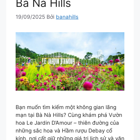
Bà Nà Hills
19/09/2025
Bởi
banahills
Bạn muốn tìm kiếm một không gian lãng
mạn tại Bà Nà Hills? Cùng khám phá Vườn
hoa Le Jardin D’Amour – thiên đường của
những sắc hoa và Hầm rượu Debay cổ
kính, nơi cất giữ những giá trị lịch sử và văn