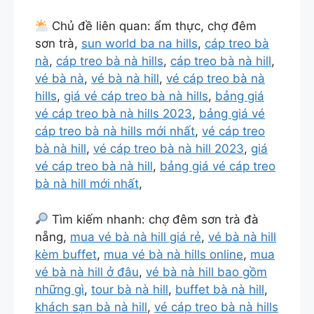
Chủ đề liên quan: ẩm thực, chợ đêm
sơn trà,
sun world ba na hills
,
cáp treo bà
nà
,
cáp treo bà nà hills
,
cáp treo bà nà hill
,
vé bà nà
,
vé bà nà hill
,
vé cáp treo bà nà
hills
,
giá vé cáp treo bà nà hills
,
bảng giá
vé cáp treo bà nà hills 2023
,
bảng giá vé
cáp treo bà nà hills mới nhất
,
vé cáp treo
bà nà hill
,
vé cáp treo bà nà hill 2023
,
giá
vé cáp treo bà nà hill
,
bảng giá vé cáp treo
bà nà hill mới nhất
,
Tìm kiếm nhanh: chợ đêm sơn trà đà
nẵng,
mua vé bà nà hill giá rẻ
,
vé bà nà hill
kèm buffet
,
mua vé bà nà hills online
,
mua
vé bà nà hill ở đâu
,
vé bà nà hill bao gồm
những gì
,
tour bà nà hill
,
buffet bà nà hill
,
khách sạn bà nà hill
,
vé cáp treo bà nà hills