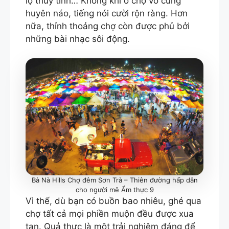
lọ thủy tinh… Không khí ở chợ vô cùng
huyên náo, tiếng nói cười rộn ràng. Hơn
nữa, thỉnh thoảng chợ còn được phủ bởi
những bài nhạc sôi động.
Bà Nà Hills Chợ đêm Sơn Trà – Thiên đường hấp dẫn
cho người mê Ẩm thực 9
Vì thế, dù bạn có buồn bao nhiêu, ghé qua
chợ tất cả mọi phiền muộn đều được xua
tan. Quả thực là một trải nghiệm đáng để