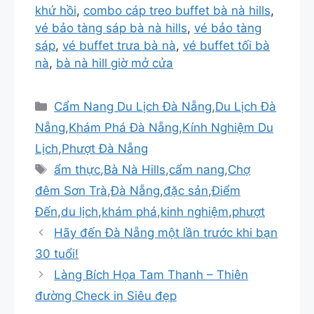
khứ hồi
,
combo cáp treo buffet bà nà hills
,
vé bảo tàng sáp bà nà hills
,
vé bảo tàng
sáp
,
vé buffet trưa bà nà
,
vé buffet tối bà
nà
,
bà nà hill giờ mở cửa
Danh
Cẩm Nang Du Lịch Đà Nẵng
,
Du Lịch Đà
mục
Nẵng
,
Khám Phá Đà Nẵng
,
Kính Nghiệm Du
Lịch
,
Phượt Đà Nẵng
Thẻ
ẩm thực
,
Bà Nà Hills
,
cẩm nang
,
Chợ
đêm Sơn Trà
,
Đà Nẵng
,
đặc sản
,
Điểm
Đến
,
du lịch
,
khám phá
,
kinh nghiệm
,
phượt
Hãy đến Đà Nẵng một lần trước khi bạn
30 tuổi!
Làng Bích Họa Tam Thanh – Thiên
đường Check in Siêu đẹp