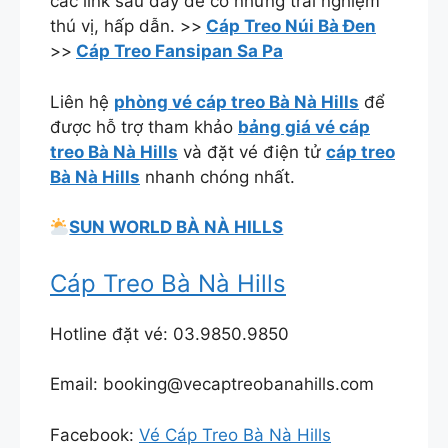
các link sau đây để có những trải nghiệm
thú vị, hấp dẫn. >>
Cáp Treo Núi Bà Đen
>>
Cáp Treo Fansipan Sa Pa
Liên hệ
phòng vé cáp treo Bà Nà Hills
để
được hỗ trợ tham khảo
bảng giá vé cáp
treo Bà Nà Hills
và đặt vé điện tử
cáp treo
Bà Nà Hills
nhanh chóng nhất.
SUN WORLD BÀ NÀ HILLS
Cáp Treo Bà Nà Hills
Hotline đặt vé: 03.9850.9850
Email: booking@vecaptreobanahills.com
Facebook:
Vé Cáp Treo Bà Nà Hills