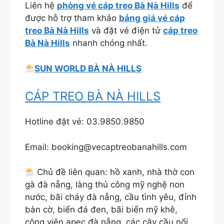
Liên hệ
phòng vé cáp treo Bà Nà Hills
để
được hỗ trợ tham khảo
bảng giá vé cáp
treo Bà Nà Hills
và đặt vé điện tử
cáp treo
Bà Nà Hills
nhanh chóng nhất.
SUN WORLD BÀ NÀ HILLS
CÁP TREO BÀ NÀ HILLS
Hotline đặt vé: 03.9850.9850
Email: booking@vecaptreobanahills.com
Chủ đề liên quan: hồ xanh, nhà thờ con
gà đà nẵng, làng thủ công mỹ nghệ non
nước, bãi cháy đà nẵng, cầu tình yêu, đỉnh
bàn cờ, biển đá đen, bãi biển mỹ khê,
công viên apec đà nẵng, các cây cầu nổi