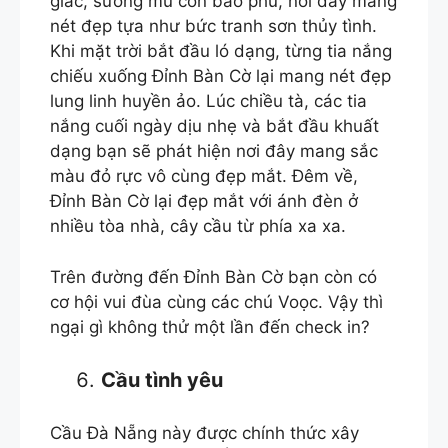
giấc, sương mù còn bao phủ, nơi đây mang
nét đẹp tựa như bức tranh sơn thủy tình.
Khi mặt trời bắt đầu ló dạng, từng tia nắng
chiếu xuống Đỉnh Bàn Cờ lại mang nét đẹp
lung linh huyền ảo. Lúc chiều tà, các tia
nắng cuối ngày dịu nhẹ và bắt đầu khuất
dạng bạn sẽ phát hiện nơi đây mang sắc
màu đỏ rực vô cùng đẹp mắt. Đêm về,
Đỉnh Bàn Cờ lại đẹp mắt với ánh đèn ở
nhiều tòa nhà, cây cầu từ phía xa xa.
Trên đường đến Đỉnh Bàn Cờ bạn còn có
cơ hội vui đùa cùng các chú Voọc. Vậy thì
ngại gì không thử một lần đến check in?
Cầu tình yêu
Cầu Đà Nẵng này được chính thức xây