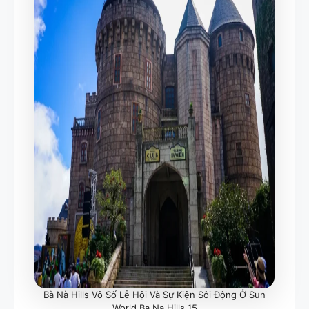
Bà Nà Hills Vô Số Lễ Hội Và Sự Kiện Sôi Động Ở Sun
World Ba Na Hills 15