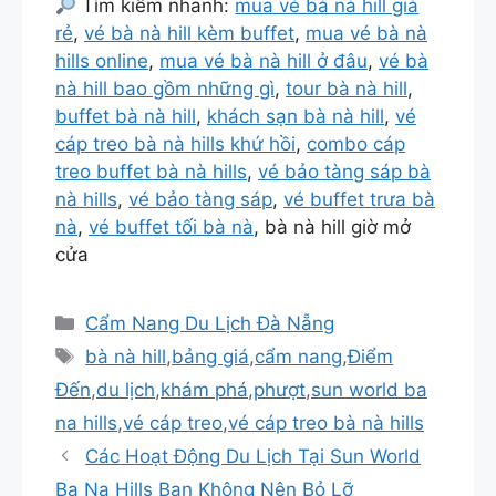
Tìm kiếm nhanh:
mua vé bà nà hill giá
rẻ
,
vé bà nà hill kèm buffet
,
mua vé bà nà
hills online
,
mua vé bà nà hill ở đâu
,
vé bà
nà hill bao gồm những gì
,
tour bà nà hill
,
buffet bà nà hill
,
khách sạn bà nà hill
,
vé
cáp treo bà nà hills khứ hồi
,
combo cáp
treo buffet bà nà hills
,
vé bảo tàng sáp bà
nà hills
,
vé bảo tàng sáp
,
vé buffet trưa bà
nà
,
vé buffet tối bà nà
, bà nà hill giờ mở
cửa
Danh
Cẩm Nang Du Lịch Đà Nẵng
mục
Thẻ
bà nà hill
,
bảng giá
,
cẩm nang
,
Điểm
Đến
,
du lịch
,
khám phá
,
phượt
,
sun world ba
na hills
,
vé cáp treo
,
vé cáp treo bà nà hills
Các Hoạt Động Du Lịch Tại Sun World
Ba Na Hills Bạn Không Nên Bỏ Lỡ