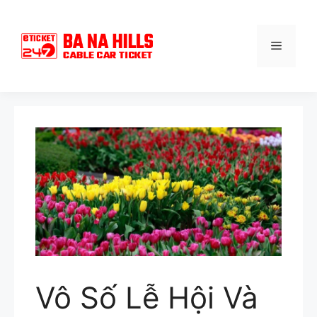
Chuyển
đến
nội
Menu
dung
Vô Số Lễ Hội Và