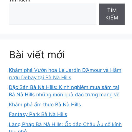
TÌM
KIẾM
Bài viết mới
Khám phá Vườn hoa Le Jardin D’Amour và Hầm
rượu Debay tại Bà Nà Hills
Đặc Sản Bà Nà Hills: Kinh nghiệm mua sắm tại
Bà Nà Hills những món quà đặc trưng mang về
Khám phá ẩm thực Bà Nà Hills
Fantasy Park Bà Nà Hills
Làng Pháp Bà Nà Hills: Ốc đảo Châu Âu cổ kính
thu nhỏ