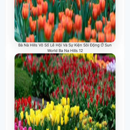
Bà Nà Hills Vô Số Lễ Hội Và Sự Kiện Sôi Động Ở Sun
World Ba Na Hills 12