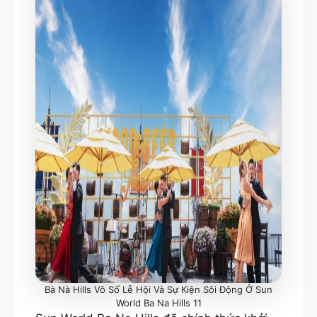
Bà Nà Hills Vô Số Lễ Hội Và Sự Kiện Sôi Động Ở Sun
World Ba Na Hills 11