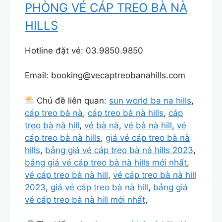
PHÒNG VÉ CÁP TREO BÀ NÀ
HILLS
Hotline đặt vé: 03.9850.9850
Email: booking@vecaptreobanahills.com
Chủ đề liên quan:
sun world ba na hills
,
cáp treo bà nà
,
cáp treo bà nà hills
,
cáp
treo bà nà hill
,
vé bà nà
,
vé bà nà hill
,
vé
cáp treo bà nà hills
,
giá vé cáp treo bà nà
hills
,
bảng giá vé cáp treo bà nà hills 2023
,
bảng giá vé cáp treo bà nà hills mới nhất
,
vé cáp treo bà nà hill
,
vé cáp treo bà nà hill
2023
,
giá vé cáp treo bà nà hill
,
bảng giá
vé cáp treo bà nà hill mới nhất
,