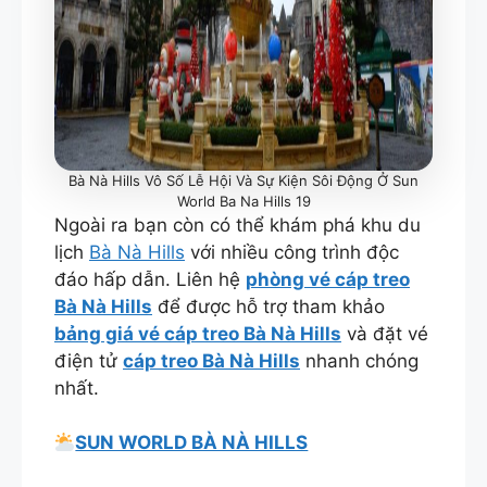
Bà Nà Hills Vô Số Lễ Hội Và Sự Kiện Sôi Động Ở Sun
World Ba Na Hills 19
Ngoài ra bạn còn có thể khám phá khu du
lịch
Bà Nà Hills
với nhiều công trình độc
đáo hấp dẫn. Liên hệ
phòng vé cáp treo
Bà Nà Hills
để được hỗ trợ tham khảo
bảng giá vé cáp treo Bà Nà Hills
và đặt vé
điện tử
cáp treo Bà Nà Hills
nhanh chóng
nhất.
SUN WORLD BÀ NÀ HILLS